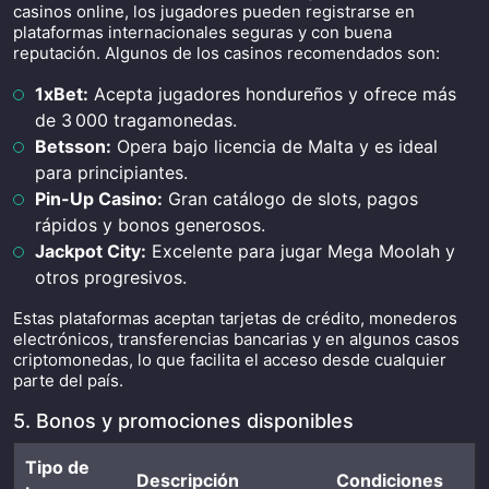
casinos online, los jugadores pueden registrarse en
plataformas internacionales seguras y con buena
reputación. Algunos de los casinos recomendados son:
1xBet:
Acepta jugadores hondureños y ofrece más
de 3 000 tragamonedas.
Betsson:
Opera bajo licencia de Malta y es ideal
para principiantes.
Pin-Up Casino:
Gran catálogo de slots, pagos
rápidos y bonos generosos.
Jackpot City:
Excelente para jugar Mega Moolah y
otros progresivos.
Estas plataformas aceptan tarjetas de crédito, monederos
electrónicos, transferencias bancarias y en algunos casos
criptomonedas, lo que facilita el acceso desde cualquier
parte del país.
5. Bonos y promociones disponibles
Tipo de
Descripción
Condiciones