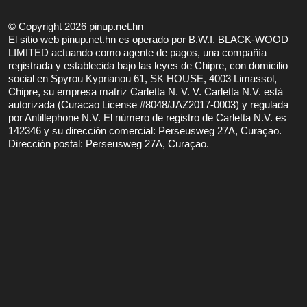
© Copyright 2026 pinup.net.hn
El sitio web pinup.net.hn es operado por B.W.I. BLACK-WOOD
LIMITED actuando como agente de pagos, una compañía
registrada y establecida bajo las leyes de Chipre, con domicilio
social en Spyrou Kyprianou 61, SK HOUSE, 4003 Limassol,
Chipre, su empresa matriz Carletta N. V. V. Carletta N.V. está
autorizada (Curacao License #8048/JAZ2017-0003) y regulada
por Antillephone N.V. El número de registro de Carletta N.V. es
142346 y su dirección comercial: Perseusweg 27A, Curaçao.
Dirección postal: Perseusweg 27A, Curaçao.