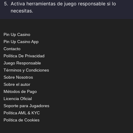
Activa herramientas de juego responsable si lo
necesitas.
Pin Up Casino
Pin Up Casino App
Contacto
Política De Privacidad
Juego Responsable
Términos y Condiciones
Sobre Nosotros
Sobre el autor
Métodos de Pago
Licencia Oficial
Soporte para Jugadores
Política AML & KYC
Política de Cookies