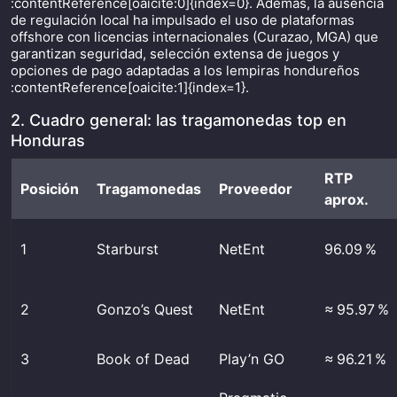
:contentReference[oaicite:0]{index=0}. Además, la ausencia
de regulación local ha impulsado el uso de plataformas
offshore con licencias internacionales (Curazao, MGA) que
garantizan seguridad, selección extensa de juegos y
opciones de pago adaptadas a los lempiras hondureños
:contentReference[oaicite:1]{index=1}.
2. Cuadro general: las tragamonedas top en
Honduras
RTP
Posición
Tragamonedas
Proveedor
aprox.
1
Starburst
NetEnt
96.09 %
2
Gonzo’s Quest
NetEnt
≈ 95.97 %
3
Book of Dead
Play’n GO
≈ 96.21 %