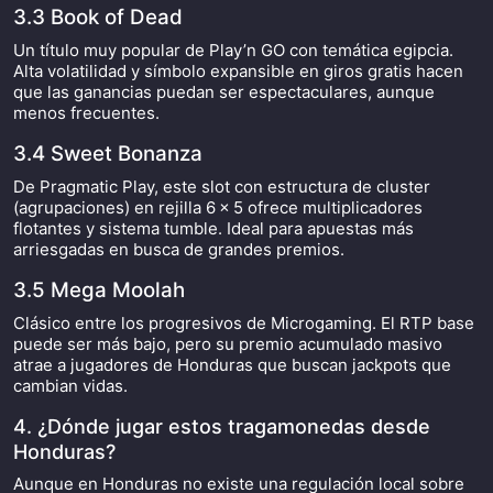
3.3 Book of Dead
Un título muy popular de Play’n GO con temática egipcia.
Alta volatilidad y símbolo expansible en giros gratis hacen
que las ganancias puedan ser espectaculares, aunque
menos frecuentes.
3.4 Sweet Bonanza
De Pragmatic Play, este slot con estructura de cluster
(agrupaciones) en rejilla 6 × 5 ofrece multiplicadores
flotantes y sistema tumble. Ideal para apuestas más
arriesgadas en busca de grandes premios.
3.5 Mega Moolah
Clásico entre los progresivos de Microgaming. El RTP base
puede ser más bajo, pero su premio acumulado masivo
atrae a jugadores de Honduras que buscan jackpots que
cambian vidas.
4. ¿Dónde jugar estos tragamonedas desde
Honduras?
Aunque en Honduras no existe una regulación local sobre