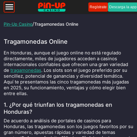
Regístrate
Descarga la app
/
Pin-Up Casino
Tragamonedas Online
Tragamonedas Online
En Honduras, aunque el juego online no está regulado
directamente, miles de jugadores acceden a casinos
internacionales confiables que ofrecen una gran variedad
de
tragamonedas
. Los slots son el juego preferido por su
sencillez, potencial de ganancias y diversidad temática.
Aquí te presentamos las cinco tragamonedas más jugadas
en 2025, su funcionamiento, ventajas y cómo elegir bien
entre ellas.
1. ¿Por qué triunfan los tragamonedas en
Honduras?
De acuerdo a análisis de portales de casinos para
Honduras, las tragamonedas son los juegos favoritos por su
gran número, apuestas rápidas y variedad de temas