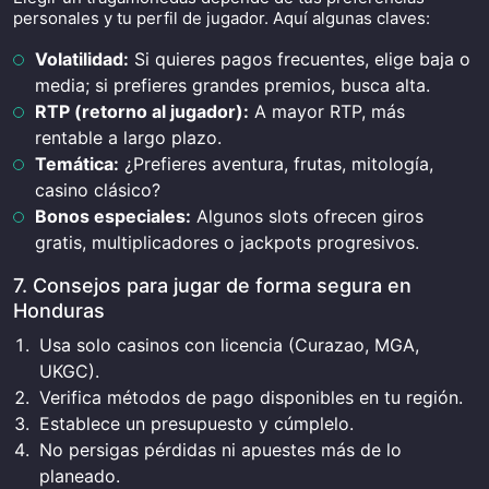
personales y tu perfil de jugador. Aquí algunas claves:
Volatilidad:
Si quieres pagos frecuentes, elige baja o
media; si prefieres grandes premios, busca alta.
RTP (retorno al jugador):
A mayor RTP, más
rentable a largo plazo.
Temática:
¿Prefieres aventura, frutas, mitología,
casino clásico?
Bonos especiales:
Algunos slots ofrecen giros
gratis, multiplicadores o jackpots progresivos.
7. Consejos para jugar de forma segura en
Honduras
Usa solo casinos con licencia (Curazao, MGA,
UKGC).
Verifica métodos de pago disponibles en tu región.
Establece un presupuesto y cúmplelo.
No persigas pérdidas ni apuestes más de lo
planeado.