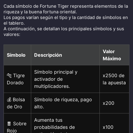
Cada símbolo de Fortune Tiger representa elementos de la
riqueza y la buena fortuna oriental.
Los pagos varían según el tipo y la cantidad de símbolos en
el tablero.
A continuación, se detallan los principales símbolos y sus
valores:
Valor
Símbolo
Descripción
Máximo
Símbolo principal y
🐅 Tigre
x2500 de
activador de
Dorado
la apuesta
multiplicadores.
💰 Bolsa
Símbolo de riqueza, pago
x200
de Oro
alto.
Aumenta tus
🧧 Sobre
probabilidades de
x100
Rojo