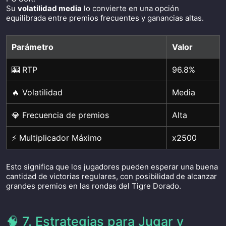
Su
volatilidad media
lo convierte en una opción
equilibrada entre premios frecuentes y ganancias altas.
Parámetro
Valor
🎰 RTP
96.8%
🔥 Volatilidad
Media
💎 Frecuencia de premios
Alta
⚡ Multiplicador Máximo
x2500
Esto significa que los jugadores pueden esperar una buena
cantidad de victorias regulares, con posibilidad de alcanzar
grandes premios en las rondas del Tigre Dorado.
🧠 7. Estrategias para Jugar y