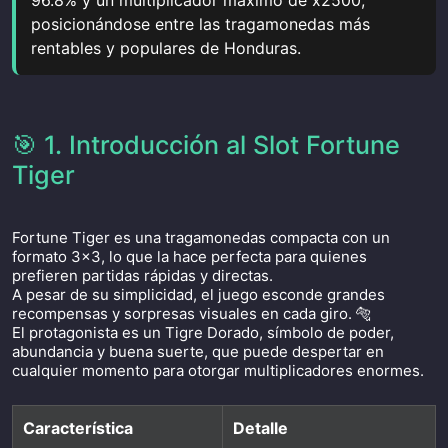
posicionándose entre las tragamonedas más
rentables y populares de Honduras.
🎯 1. Introducción al Slot Fortune
Tiger
Fortune Tiger es una tragamonedas compacta con un
formato 3×3, lo que la hace perfecta para quienes
prefieren partidas rápidas y directas.
A pesar de su simplicidad, el juego esconde grandes
recompensas y sorpresas visuales en cada giro. 🐅
El protagonista es un Tigre Dorado, símbolo de poder,
abundancia y buena suerte, que puede despertar en
cualquier momento para otorgar multiplicadores enormes.
Característica
Detalle