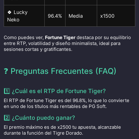
🍀 Lucky
96.4%
Media
x1500
Neko
Como puedes ver,
Fortune Tiger
destaca por su equilibrio
entre RTP, volatilidad y diseño minimalista, ideal para
sesiones cortas y gratificantes.
❓ Preguntas Frecuentes (FAQ)
1️⃣ ¿Cuál es el RTP de Fortune Tiger?
El RTP de Fortune Tiger es del 96.8%, lo que lo convierte
en uno de los títulos más rentables de PG Soft.
2️⃣ ¿Cuánto puedo ganar?
El premio máximo es de x2500 tu apuesta, alcanzable
durante la función del Tigre Dorado.