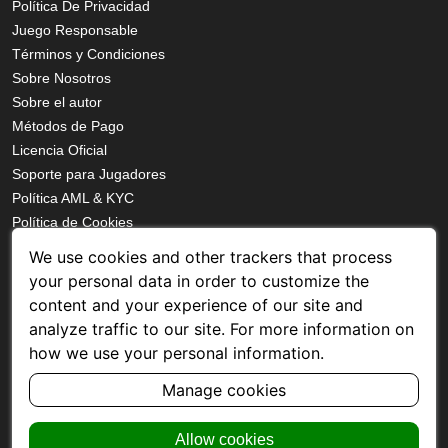
Política De Privacidad
Juego Responsable
Términos y Condiciones
Sobre Nosotros
Sobre el autor
Métodos de Pago
Licencia Oficial
Soporte para Jugadores
Política AML & KYC
Política de Cookies
We use cookies and other trackers that process
your personal data in order to customize the
content and your experience of our site and
© Copyright 2026 pinup.net.hn
El sitio web pinup.net.hn es operado por B.W.I. BLACK-WOOD
analyze traffic to our site. For more information on
LIMITED actuando como agente de pagos, una compañía
how we use your personal information.
registrada y establecida bajo las leyes de Chipre, con domicilio
social en Spyrou Kyprianou 61, SK HOUSE, 4003 Limassol,
Manage cookies
Chipre, su empresa matriz Carletta N. V. V. Carletta N.V. está
autorizada (Curacao License #8048/JAZ2017-0003) y regulada
por Antillephone N.V. El número de registro de Carletta N.V. es
Allow cookies