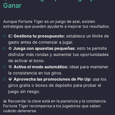
Ganar
Aunque Fortune Tiger es un juego de azar, existen
estrategias que pueden ayudarte a mejorar tus resultados:
💵
Gestiona tu presupuesto:
establece un límite de
gasto antes de comenzar a jugar.
⚙️
Juega con apuestas pequeñas:
esto te permite
disfrutar más rondas y aumentar tus oportunidades
de activar el bono.
🎯
Activa el modo automático:
ideal para mantener
la consistencia en tus giros.
💎
Aprovecha las promociones de Pin Up:
usa los
giros gratis o bonos de depósito para probar el
juego sin riesgo.
📊 Recuerda: la clave está en la paciencia y la constancia.
Fortune Tiger recompensa a los jugadores que saben
cuándo detenerse.