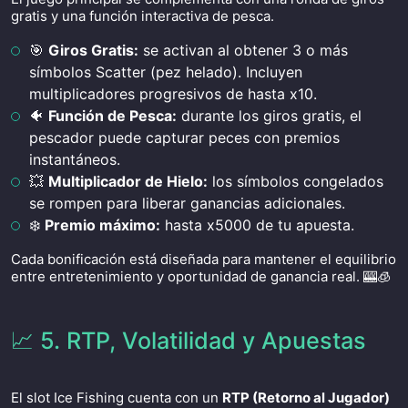
gratis y una función interactiva de pesca.
🎯
Giros Gratis:
se activan al obtener 3 o más
símbolos Scatter (pez helado). Incluyen
multiplicadores progresivos de hasta x10.
🐠
Función de Pesca:
durante los giros gratis, el
pescador puede capturar peces con premios
instantáneos.
💥
Multiplicador de Hielo:
los símbolos congelados
se rompen para liberar ganancias adicionales.
❄️
Premio máximo:
hasta x5000 de tu apuesta.
Cada bonificación está diseñada para mantener el equilibrio
entre entretenimiento y oportunidad de ganancia real. 🎰🧊
📈 5. RTP, Volatilidad y Apuestas
El slot Ice Fishing cuenta con un
RTP (Retorno al Jugador)