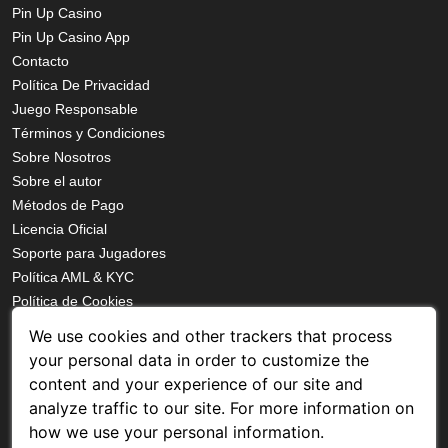
Pin Up Casino
Pin Up Casino App
Contacto
Política De Privacidad
Juego Responsable
Términos y Condiciones
Sobre Nosotros
Sobre el autor
Métodos de Pago
Licencia Oficial
Soporte para Jugadores
Política AML & KYC
Política de Cookies
We use cookies and other trackers that process
your personal data in order to customize the
content and your experience of our site and
© Copyright 2026 pinup.net.hn
El sitio web pinup.net.hn es operado por B.W.I. BLACK-WOOD
analyze traffic to our site. For more information on
LIMITED actuando como agente de pagos, una compañía
how we use your personal information.
registrada y establecida bajo las leyes de Chipre, con domicilio