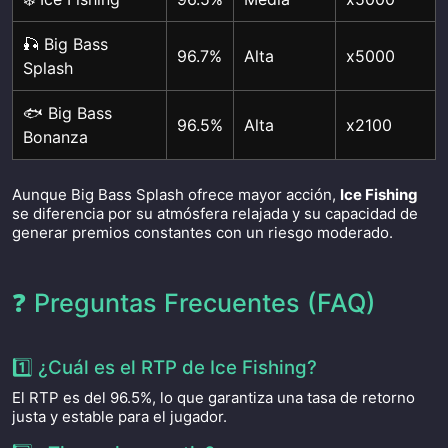
🎣 Big Bass
96.7%
Alta
x5000
Splash
🐟 Big Bass
96.5%
Alta
x2100
Bonanza
Aunque Big Bass Splash ofrece mayor acción,
Ice Fishing
se diferencia por su atmósfera relajada y su capacidad de
generar premios constantes con un riesgo moderado.
❓ Preguntas Frecuentes (FAQ)
1️⃣ ¿Cuál es el RTP de Ice Fishing?
El RTP es del 96.5%, lo que garantiza una tasa de retorno
justa y estable para el jugador.