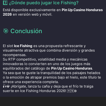
7️⃣ ¿Dónde puedo jugar Ice Fishing?
Está disponible exclusivamente en
Pin Up Casino Honduras
2026
en versión web y móvil.
🎯 Conclusión
El slot
Ice Fishing
es una propuesta refrescante y
visualmente atractiva que combina diversión y grandes
recompensas.
Su RTP competitivo, volatilidad media y mecánicas
innovadoras lo convierten en uno de los juegos más
equilibrados del catálogo de
Pin Up Casino Honduras
.
Ya sea que te guste la tranquilidad de los paisajes helados
o la emoción de atrapar premios bajo el hielo, este título te
ofrece una experiencia completa.
🎣💎 ¡Abrígate, lanza tu caña y deja que el frío te traiga
suerte en Ice Fishing Honduras 2026! 🇭🇳❄️