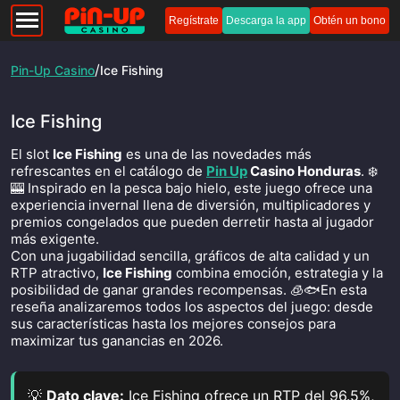
Regístrate
Descarga la app
Obtén un bono
/
Pin-Up Casino
Ice Fishing
Ice Fishing
El slot
Ice Fishing
es una de las novedades más
refrescantes en el catálogo de
Pin Up
Casino Honduras
. ❄️
🎰 Inspirado en la pesca bajo hielo, este juego ofrece una
experiencia invernal llena de diversión, multiplicadores y
premios congelados que pueden derretir hasta al jugador
más exigente.
Con una jugabilidad sencilla, gráficos de alta calidad y un
RTP atractivo,
Ice Fishing
combina emoción, estrategia y la
posibilidad de ganar grandes recompensas. 🧊🐟En esta
reseña analizaremos todos los aspectos del juego: desde
sus características hasta los mejores consejos para
maximizar tus ganancias en 2026.
💡
Dato clave:
Ice Fishing ofrece un RTP del 96.5%,