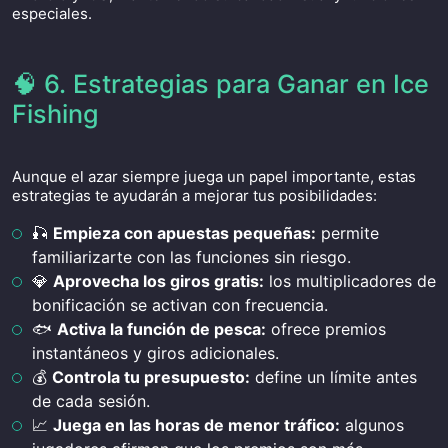
especiales.
🧠 6. Estrategias para Ganar en Ice
Fishing
Aunque el azar siempre juega un papel importante, estas
estrategias te ayudarán a mejorar tus posibilidades:
🎣
Empieza con apuestas pequeñas:
permite
familiarizarte con las funciones sin riesgo.
💎
Aprovecha los giros gratis:
los multiplicadores de
bonificación se activan con frecuencia.
🐟
Activa la función de pesca:
ofrece premios
instantáneos y giros adicionales.
💰
Controla tu presupuesto:
define un límite antes
de cada sesión.
📈
Juega en las horas de menor tráfico:
algunos