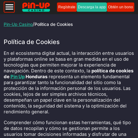
Regístrate
Descarga la app
Obtén un bono
/
Pin-Up Casino
Política de Cookies
Política de Cookies
En el ecosistema digital actual, la interacción entre usuarios
y plataformas online se basa en gran medida en el uso de
tecnologías que permiten mejorar la experiencia de
navegación. Dentro de este contexto, la
política de cookies
de
Pin Up
Honduras
representa un elemento fundamental
para garantizar tanto la funcionalidad del sitio como la
protección de la información personal de los usuarios. Las
cookies, lejos de ser simples archivos técnicos,
desempeñan un papel clave en la personalización del
contenido, la seguridad del sistema y la optimización del
rendimiento general.
Comprender cómo funcionan estas herramientas, qué tipo
de datos recopilan y cómo se gestionan permite a los
usuarios tomar decisiones informadas y disfrutar de una