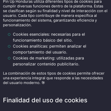
Pin Up Honduras utiliza diferentes tipos de cookies para
cumplir diversas funciones dentro de la plataforma. Estas
se clasifican según su finalidad y nivel de interacción con el
usuario. Cada tipo contribuye de manera específica al
funcionamiento del sistema, garantizando eficiencia y
personalización.
Cookies esenciales: necesarias para el
funcionamiento básico del sitio.
Cookies analíticas: permiten analizar el
comportamiento del usuario.
Cookies de marketing: utilizadas para
personalizar contenido publicitario.
La combinación de estos tipos de cookies permite ofrecer
una experiencia integral que responde a las necesidades
del usuario moderno. 🎯
Finalidad del uso de cookies