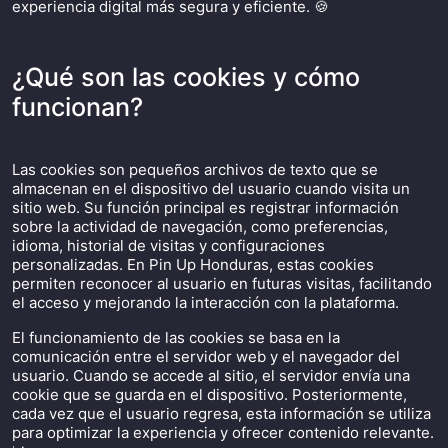
experiencia digital más segura y eficiente. 🍪
¿Qué son las cookies y cómo
funcionan?
Las cookies son pequeños archivos de texto que se
almacenan en el dispositivo del usuario cuando visita un
sitio web. Su función principal es registrar información
sobre la actividad de navegación, como preferencias,
idioma, historial de visitas y configuraciones
personalizadas. En Pin Up Honduras, estas cookies
permiten reconocer al usuario en futuras visitas, facilitando
el acceso y mejorando la interacción con la plataforma.
El funcionamiento de las cookies se basa en la
comunicación entre el servidor web y el navegador del
usuario. Cuando se accede al sitio, el servidor envía una
cookie que se guarda en el dispositivo. Posteriormente,
cada vez que el usuario regresa, esta información se utiliza
para optimizar la experiencia y ofrecer contenido relevante.