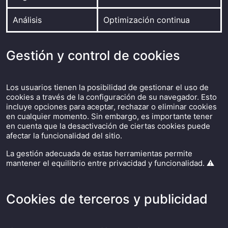
Análisis
Optimización continua
Gestión y control de cookies
Los usuarios tienen la posibilidad de gestionar el uso de
cookies a través de la configuración de su navegador. Esto
incluye opciones para aceptar, rechazar o eliminar cookies
en cualquier momento. Sin embargo, es importante tener
en cuenta que la desactivación de ciertas cookies puede
afectar la funcionalidad del sitio.
La gestión adecuada de estas herramientas permite
mantener el equilibrio entre privacidad y funcionalidad. ⚠️
Cookies de terceros y publicidad