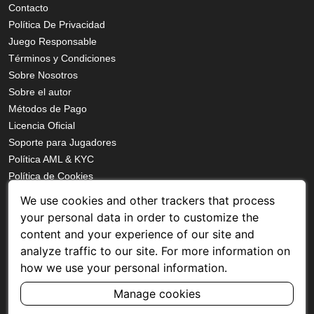
Contacto
Política De Privacidad
Juego Responsable
Términos y Condiciones
Sobre Nosotros
Sobre el autor
Métodos de Pago
Licencia Oficial
Soporte para Jugadores
Política AML & KYC
Política de Cookies
We use cookies and other trackers that process
your personal data in order to customize the
content and your experience of our site and
© Copyright 2026 pinup.net.hn
El sitio web pinup.net.hn es operado por B.W.I. BLACK-WOOD
analyze traffic to our site. For more information on
LIMITED actuando como agente de pagos, una compañía
how we use your personal information.
registrada y establecida bajo las leyes de Chipre, con domicilio
social en Spyrou Kyprianou 61, SK HOUSE, 4003 Limassol,
Manage cookies
Chipre, su empresa matriz Carletta N. V. V. Carletta N.V. está
autorizada (Curacao License #8048/JAZ2017-0003) y regulada