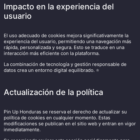
Impacto en la experiencia del
usuario
El uso adecuado de cookies mejora significativamente la
experiencia del usuario, permitiendo una navegación más
rápida, personalizada y segura. Esto se traduce en una
interacción más eficiente con la plataforma.
La combinación de tecnología y gestión responsable de
datos crea un entorno digital equilibrado. ⭐
Actualización de la política
Pin Up Honduras se reserva el derecho de actualizar su
política de cookies en cualquier momento. Estas
modificaciones se publican en el sitio web y entran en vigor
inmediatamente.