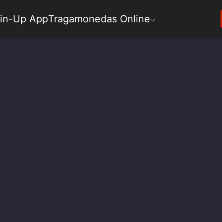
in-Up App
Tragamonedas Online