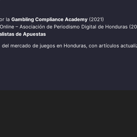
or la
Gambling Compliance Academy
(2021)
 Online – Asociación de Periodismo Digital de Honduras (2
listas de Apuestas
del mercado de juegos en Honduras, con artículos actuali