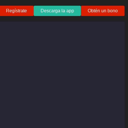
Regístrate
Descarga la app
Obtén un bono